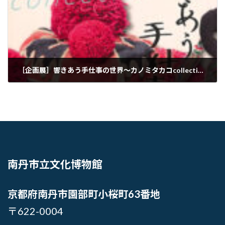
［企画展］響きあう手仕事の世界～カノミタカコcollection・タイ山地民族手工芸品～
南丹市立文化博物館
京都府南丹市園部町小桜町63番地
〒622-0004