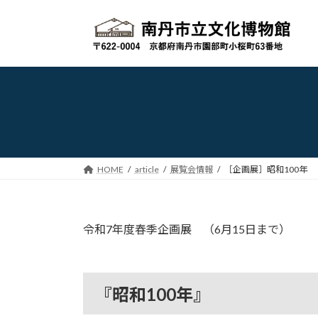
コ
ナ
ン
ビ
テ
ゲ
ン
ー
ツ
シ
へ
ョ
ス
ン
キ
に
ッ
移
プ
動
HOME
article
展覧会情報
［企画展］昭和100年
令和7年度春季企画展 （6月15日まで）
『昭和100年』