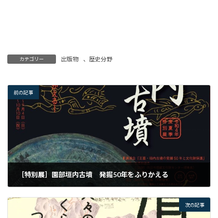
出版物
、
歴史分野
カテゴリー
前の記事
［特別展］園部垣内古墳 発掘50年をふりかえる
次の記事